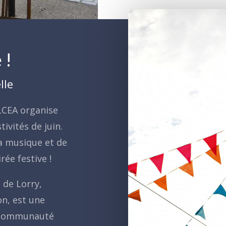
 !
lle
LCEA organise
tivités de juin.
la musique et de
ée festive !
de Lorry,
on, est une
a communauté