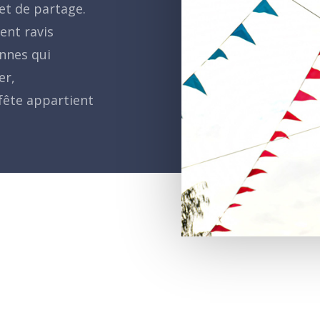
 et de partage.
ent ravis
onnes qui
er,
fête appartient