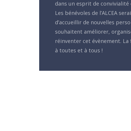
dans un esprit de convivialité
Les bénévoles de l’ALCEA serai
d’accueillir de nouvelles pers
souhaitent améliorer, organis
réinventer cet évènement. La 
à toutes et à tous !