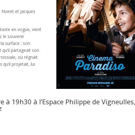
e Noiret et Jacques
néaste en vogue, vient
c le souvenir
la surface : son
t qu’il partageait son
roissiale, où régnait
qu’il projetait, lui
e à 19h30 à l’Espace Philippe de Vigneulles
z